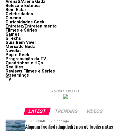
ArenaG/Arena Gadz
Beleza e Estética
Bem Estar
Celebridades
Cinema
Curiosidades Geek
Entretez/Entretenimento
Filmes e Séries
Games
GTechs
Guia Bem Viver
Mercado Gadz
Novelas
Pop e Geek
Programação da TV
Quadrinhos e HQs
Realities
Reviews Filmes e Séries
Streamings
TV
ADVERTISEMENT
LATEST
TRENDING
VIDEOS
CELEBRIDADES
1 ano ago
Aliquam facilisd idmpdedit non ut facilis natus