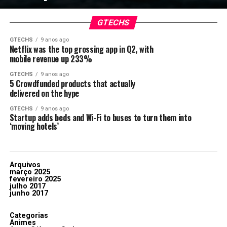
GTECHS
GTECHS
9 anos ago
Netflix was the top grossing app in Q2, with
mobile revenue up 233%
GTECHS
9 anos ago
5 Crowdfunded products that actually
delivered on the hype
GTECHS
9 anos ago
Startup adds beds and Wi-Fi to buses to turn them into
‘moving hotels’
Arquivos
março 2025
fevereiro 2025
julho 2017
junho 2017
Categorias
Animes