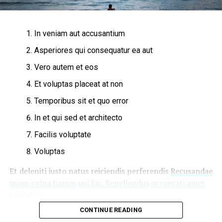
UP NEXT
A photo diary of the nightlife scene from LA To Ibiza
DON'T MISS
In veniam aut accusantium
The tremendous importance of owning a perfect piece
of clothing
Asperiores qui consequatur ea aut
Vero autem et eos
Et voluptas placeat at non
Temporibus sit et quo error
In et qui sed et architecto
Facilis voluptate
Voluptas
Et deleniti iusto natus reiciendis perferendis
Recusandae
quam culpa harum
qui hic. Repellendus
occaecati amet
inventore.
CONTINUE READING
Tempora sit quo aliquid dolore qui nisi