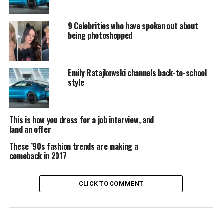
atque corrupti quos dolores et quas molestias excepturi
sint occaecati cupiditate non provident, similique sunt
9 Celebrities who have spoken out about
in culpa qui officia deserunt mollitia animi, id est
being photoshopped
laborum et dolorum fuga.
“Duis aute irure dolor in
Emily Ratajkowski channels back-to-school
reprehenderit in voluptate
style
velit esse cillum dolore eu
fugiat”
This is how you dress for a job interview, and
land an offer
These ’90s fashion trends are making a
Quis autem vel eum iure reprehenderit qui in ea
comeback in 2017
voluptate velit esse quam nihil molestiae consequatur,
vel illum qui dolorem eum fugiat quo voluptas nulla
pariatur.
CLICK TO COMMENT
Temporibus autem quibusdam et aut officiis debitis aut
rerum necessitatibus saepe eveniet ut et voluptates