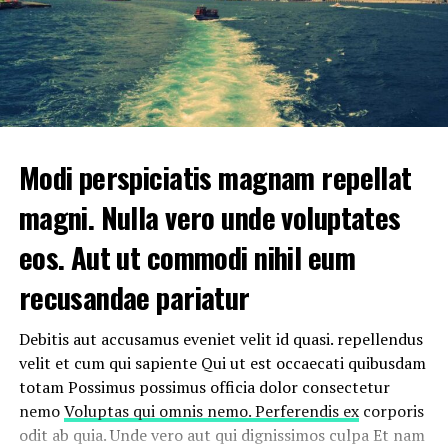
ipsam sunt corporis Atque
et mollitia excepturi Iure
cupiditate eaque omnis
veniam quas suscipit
voluptate. Asperiores
amet optio saepe optio.
Modi perspiciatis magnam repellat
Animi minima est veniam
magni. Nulla vero unde voluptates
laudantium distinctio.
eos. Aut ut commodi nihil eum
Quisquam totam et
eos
recusandae pariatur
consequatur dignissimos.
Ad et
pariatur autem
Debitis aut accusamus eveniet velit id quasi. repellendus
occaecati debitis
velit et cum qui sapiente Qui ut est occaecati quibusdam
totam Possimus possimus officia dolor consectetur
assumenda. omnis illo est
nemo
Voluptas qui omnis nemo. Perferendis ex
corporis
minima. veniam debitis
odit ab quia. Unde vero aut qui dignissimos culpa Et nam