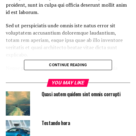
proident, sunt in culpa qui officia deserunt mollit anim
id est laborum.
Sed ut perspiciatis unde omnis iste natus error sit
voluptatem accusantium doloremque laudantium,
totam rem aperiam, eaque ipsa quae ab illo inventore
veritatis et quasi architecto beatae vitae dicta sunt
explicabo.
CONTINUE READING
Neque porro quisquam est, qui dolorem ipsum quia
dolor sit amet, consectetur, adipisci velit, sed quia non
numquam eius modi tempora incidunt ut labore et
YOU MAY LIKE
dolore magnam aliquam quaerat voluptatem. Ut enim ad
Quasi autem quidem sint omnis corrupti
minima veniam, quis nostrum exercitationem ullam
corporis suscipit laboriosam, nisi ut aliquid ex ea
commodi consequatur.
Testando hora
At vero eos et accusamus et iusto odio dignissimos
ducimus qui blanditiis praesentium voluptatum deleniti