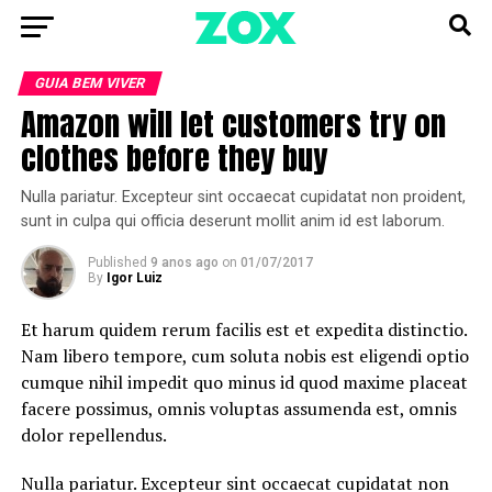
GUIA BEM VIVER
Amazon will let customers try on
clothes before they buy
Nulla pariatur. Excepteur sint occaecat cupidatat non proident,
sunt in culpa qui officia deserunt mollit anim id est laborum.
Published
9 anos ago
on
01/07/2017
By
Igor Luiz
Et harum quidem rerum facilis est et expedita distinctio.
Nam libero tempore, cum soluta nobis est eligendi optio
cumque nihil impedit quo minus id quod maxime placeat
facere possimus, omnis voluptas assumenda est, omnis
dolor repellendus.
Nulla pariatur. Excepteur sint occaecat cupidatat non