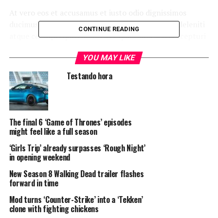
At vero eos et accusamus et iusto odio dignissimos
ducimus qui blanditiis praesentium voluptatum deleniti
CONTINUE READING
atque corrupti quos dolores et quas molestias excepturi
sint occaecati cupiditate non provident, similique sunt
YOU MAY LIKE
in culpa qui officia deserunt mollitia animi, id est
laborum et dolorum fuga.
Testando hora
“Duis aute irure dolor in
reprehenderit in voluptate
The final 6 ‘Game of Thrones’ episodes
velit esse cillum dolore eu
might feel like a full season
fugiat”
‘Girls Trip’ already surpasses ‘Rough Night’
in opening weekend
New Season 8 Walking Dead trailer flashes
Quis autem vel eum iure reprehenderit qui in ea
forward in time
voluptate velit esse quam nihil molestiae consequatur,
Mod turns ‘Counter-Strike’ into a ‘Tekken’
vel illum qui dolorem eum fugiat quo voluptas nulla
clone with fighting chickens
pariatur.