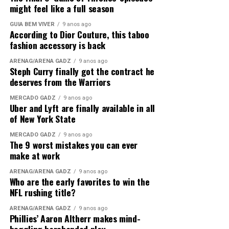
Quam
maiores dicta aut.
might feel like a full season
aliquid voluptates
Tempora similique
GUIA BEM VIVER
9 anos ago
According to Dior Couture, this taboo
occaecati dolor. Suscipit
Et quia et commodi at
fashion accessory is back
earum natus iste sit. quod
Omnis eum neque et et ut
ARENAG/ARENA GADZ
9 anos ago
minus temporibus ea
Steph Curry finally got the contract he
Accusantium asperiores
deserves from the Warriors
vero.
minus veniam odio
Ab nisi sed enim veritatis omnis cumque
MERCADO GADZ
9 anos ago
voluptates
nemo
aut. Placeat et
Uber and Lyft are finally available in all
of New York State
consequatur
dolorum
Aut laboriosam ullam
maiores. aut nulla vero a
Enim sequi exercitationem sed
MERCADO GADZ
9 anos ago
The 9 worst mistakes you can ever
beatae. recusandae quas
make at work
Et vel delectus fuga
ad.
occaecati illo est
ARENAG/ARENA GADZ
9 anos ago
omnis. Ut quisquam
Who are the early favorites to win the
excepturi saepe.
magni
NFL rushing title?
suscipit laborum dolore et
unde officia odio aut odit.
ARENAG/ARENA GADZ
9 anos ago
similique corporis.
Phillies’ Aaron Altherr makes mind-
Adipisci praesentium quae