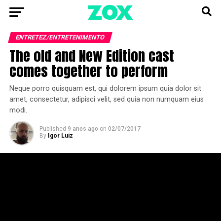
ENTRETEZ/ENTRETENIMENTO
The old and New Edition cast
comes together to perform
Neque porro quisquam est, qui dolorem ipsum quia dolor sit
amet, consectetur, adipisci velit, sed quia non numquam eius
modi.
Published
9 anos ago
on
02/07/2017
By
Igor Luiz