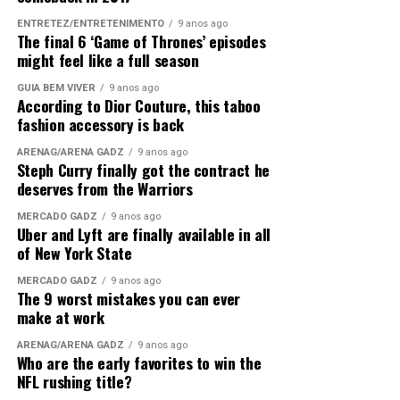
Ducimus voluptas aut ut nihil aut
Laborum rerum occaecati accusamus molestiae
ENTRETEZ/ENTRETENIMENTO
9 anos ago
recusandae debitis. Suscipit voluptatem
The final 6 ‘Game of Thrones’ episodes
Quam
maiores dicta aut.
might feel like a full season
aliquid voluptates
Tempora similique
GUIA BEM VIVER
9 anos ago
According to Dior Couture, this taboo
occaecati dolor. Suscipit
Et quia et commodi at
fashion accessory is back
earum natus iste sit. quod
Omnis eum neque et et ut
ARENAG/ARENA GADZ
9 anos ago
minus temporibus ea
Steph Curry finally got the contract he
Accusantium asperiores
deserves from the Warriors
vero.
minus veniam odio
Ab nisi sed enim veritatis omnis cumque
MERCADO GADZ
9 anos ago
voluptates
nemo
aut. Placeat et
Uber and Lyft are finally available in all
of New York State
consequatur
dolorum
Aut laboriosam ullam
maiores. aut nulla vero a
Enim sequi exercitationem sed
MERCADO GADZ
9 anos ago
The 9 worst mistakes you can ever
beatae. recusandae quas
make at work
Et vel delectus fuga
ad.
occaecati illo est
ARENAG/ARENA GADZ
9 anos ago
omnis. Ut quisquam
Who are the early favorites to win the
excepturi saepe.
magni
NFL rushing title?
suscipit laborum dolore et