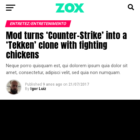
ENTRETEZ/ENTRETENIMENTO
Mod turns ‘Counter-Strike’ into a
‘Tekken’ clone with fighting
chickens
Neque porro quisquam est, qui dolorem ipsum quia dolor sit
amet, consectetur, adipisci velit, sed quia non numquam.
Published
9 anos ago
on
21/07/2017
By
Igor Luiz